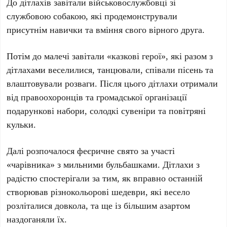
До дітлахів завітали військовослужбовці зі
службовою собакою, які продемонстрували
присутнім навички та вміння свого вірного друга.
Потім до малечі завітали «казкові герої», які разом з
дітлахами веселилися, танцювали, співали пісень та
влаштовували розваги. Після цього дітлахи отримали
від правоохоронців та громадської організації
подарункові набори, солодкі сувеніри та повітряні
кульки.
Далі розпочалося феєричне свято за участі
«чарівника» з мильними бульбашками. Дітлахи з
радістю спостерігали за тим, як вправно останній
створював різнокольорові шедеври, які весело
розліталися довкола, та ще із більшим азартом
наздоганяли їх.