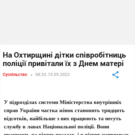
На Охтирщині дітки співробітниць
поліції привітали їх з Днем матері
Суспільство
08:33, 15.05.2023
У підрозділах системи Міністерства внутрішніх
справ України частка жінок становить тридцять
відсотків, найбільше з них працюють та несуть
службу в лавах Національної поліції. Вони
працюють на різних посадах, і в різних напрямках.