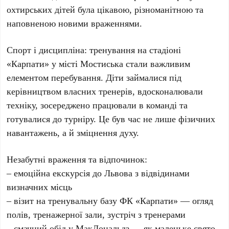
охтирських дітей була цікавою, різноманітною та
наповненою новими враженнями.
Спорт і дисципліна: тренування на стадіоні
«Карпати» у місті Мостиська стали важливим
елементом перебування. Діти займалися під
керівництвом власних тренерів, вдосконалювали
техніку, зосереджено працювали в команді та
готувалися до турніру. Це був час не лише фізичних
навантажень, а й зміцнення духу.
Незабутні враження та відпочинок:
– емоційна екскурсія до Львова з відвідинами
визначних місць
– візит на тренувальну базу ФК «Карпати» — огляд
полів, тренажерної зали, зустріч з тренерами
– смачний обід у МакДональдз — як маленьке свято