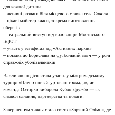
для кожної дитини
– активні розваги біля місцевого ставка села Соколя
– цікаві майстер-класи, зокрема виготовлення
оберегів
– театральний виступ від вихованців Мостиського
БДЮТ
– участь у естафетах від «Активних парків»
– поїздка до Борислава на футбольний матч — у ролі
справжніх уболівальників
Важливою подією стала участь у міжгромадському
турнірі «Пліч о пліч: Згуртовані громади», де
команда Охтирки виборола Кубок Дружби — як
символ єднання, партнерства та поваги.
Завершенням тижня стало свято «Зоряний Олімп», де