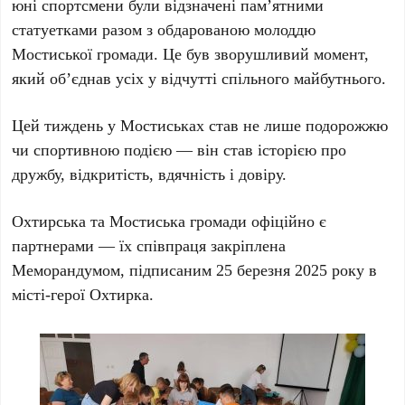
юні спортсмени були відзначені памʼятними
статуетками разом з обдарованою молоддю
Мостиської громади. Це був зворушливий момент,
який об’єднав усіх у відчутті спільного майбутнього.
Цей тиждень у Мостиськах став не лише подорожжю
чи спортивною подією — він став історією про
дружбу, відкритість, вдячність і довіру.
Охтирська та Мостиська громади офіційно є
партнерами — їх співпраця закріплена
Меморандумом, підписаним 25 березня 2025 року в
місті-герої Охтирка.