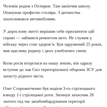
Чоловік родом з Охтирки. Там закінчив школу.
Опанував професію столяра. З дитинства
захоплювався автомобілями.
У дорослому житті вирішив себе присвятити цій
справі — займався ремонтом авто. Не служив у
війську через стан здоров’я. Був одружений 25 років,
мав щасливу родину і двох улюблених синів.
Коли росія вторглася на нашу землю, він одразу
вступив до лав Сил територіальної оборони ЗСУ для
захисту рідного міста.
Олег Сторожніченко був водієм 3-го стрілецького
взводу 1-ї стрілецької роти. Загинув захисник 26
лютого під час авіабомбардування території