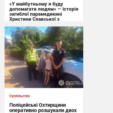
«У майбутньому я буду
допомагати людям» — історія
загиблої парамедикині
Христини Славської з
Сумщини
21:32, 7.08.2026
Суспільство
Поліцейські Охтирщини
оперативно розшукали двох