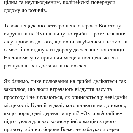
цілим та неушкодженим, поліцейські повернули
додому до родичів.
Також нещодавно четверо пенсіонерок з Конотопу
вирушили на Ямпільщину по гриби. Проте незнання
лісу привело до того, що вони загубилися і не змогли
самостійно відшукати дорогу до залізничної станції.
На допомогу їм прийшли місцеві поліцейські, які
розшукали їх і доставили на вокзал.
Як бачимо, тихе полювання на грибні делікатеси так
захоплює, що люди втрачають відчуття часу та
простору і не зчуваються, як опиняються у невідомій
місцевості. Куди йти далі, кого кликати на допомогу,
якщо поряд одні дерева та кущі? «ОхтиркА online»
підготувала для вас корисну інформацію з цього
приводу, аби ви, боронь Боже, не заблукали серед