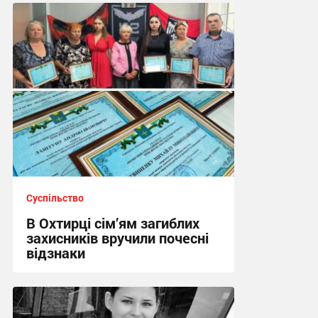
11:10 сьогодні
Суспільство
В Охтирці сім’ям загиблих
захисників вручили почесні
відзнаки
17:09 вчора