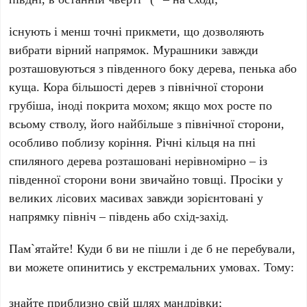
існують і менш точні прикмети, що дозволяють
вибрати вірний напрямок. Мурашники завжди
розташовуються з південного боку дерева, пенька або
куща. Кора більшості дерев з північної сторони
грубіша, іноді покрита мохом; якщо мох росте по
всьому стволу, його найбільше з північної сторони,
особливо поблизу коріння. Річні кільця на пні
спиляного дерева розташовані нерівномірно – із
південної сторони вони звичайно товщі. Просіки у
великих лісових масивах завжди зорієнтовані у
напрямку північ – південь або схід-захід.
Пам`ятайте! Куди б ви не пішли і де б не перебували,
ви можете опинитись у екстремальних умовах. Тому:
знайте приблизно свій шлях мандрівки;