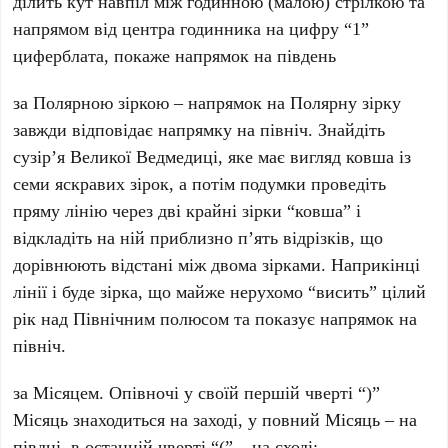
ділить кут навпіл між годинною (малою) стрілкою та
напрямом від центра годинника на цифру “1”
циферблата, покаже напрямок на південь
за Полярною зіркою – напрямок на Полярну зірку
завжди відповідає напрямку на північ. Знайдіть
сузір’я Великої Ведмедиці, яке має вигляд ковша із
семи яскравих зірок, а потім подумки проведіть
пряму лінію через дві крайні зірки “ковша” і
відкладіть на ній приблизно п’ять відрізків, що
дорівнюють відстані між двома зірками. Наприкінці
лінії і буде зірка, що майже нерухомо “висить” цілий
рік над Північним полюсом та показує напрямок на
північ.
за Місяцем. Опівночі у своїй першій чверті “)”
Місяць знаходиться на заході, у повний Місяць – на
півдні, в останній чверті “(” – на сході;