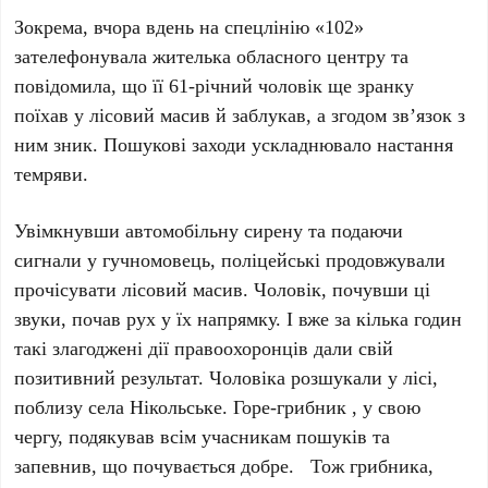
Зокрема, вчора вдень на спецлінію «102»
зателефонувала жителька обласного центру та
повідомила, що її 61-річний чоловік ще зранку
поїхав у лісовий масив й заблукав, а згодом зв’язок з
ним зник. Пошукові заходи ускладнювало настання
темряви.
Увімкнувши автомобільну сирену та подаючи
сигнали у гучномовець, поліцейські продовжували
прочісувати лісовий масив. Чоловік, почувши ці
звуки, почав рух у їх напрямку. І вже за кілька годин
такі злагоджені дії правоохоронців дали свій
позитивний результат. Чоловіка розшукали у лісі,
поблизу села Нікольське. Горе-грибник , у свою
чергу, подякував всім учасникам пошуків та
запевнив, що почувається добре. Тож грибника,