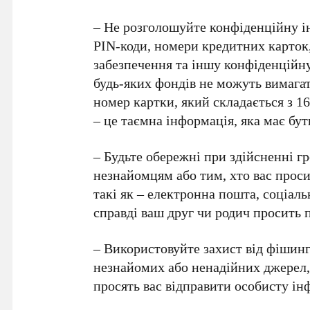
– Не розголошуйте конфіденційну ін
PIN-коди, номери кредитних карток,
забезпечення та іншу конфіденційн
будь-яких фондів не можуть вимага
номер картки, який складається з 16
– це таємна інформація, яка має бу
– Будьте обережні при здійсненні г
незнайомцям або тим, хто вас проси
такі як – електронна пошта, соціал
справді ваш друг чи родич просить п
– Використовуйте захист від фішинг
незнайомих або ненадійних джерел, 
просять вас відправити особисту ін