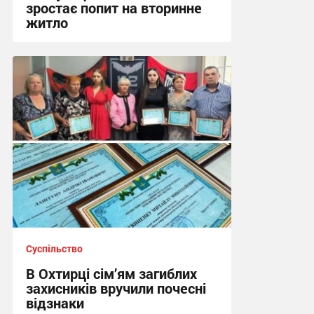
зростає попит на вторинне
житло
11:10 вчора
Суспільство
В Охтирці сім’ям загиблих
захисників вручили почесні
відзнаки