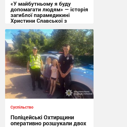
«У майбутньому я буду
допомагати людям» — історія
загиблої парамедикині
Христини Славської з
Сумщини
21:32 вчора
Суспільство
Поліцейські Охтирщини
оперативно розшукали двох