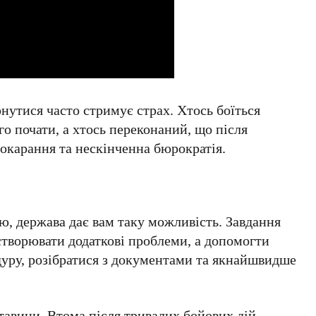
нутися часто стримує страх. Хтось боїться
ого почати, а хтось переконаний, що після
окарання та нескінченна бюрократія.
ю, держава дає вам таку можливість. Завдання
створювати додаткові проблеми, а допомогти
уру, розібратися з документами та якнайшвидше
тавини. Втома після тривалих бойових дій,