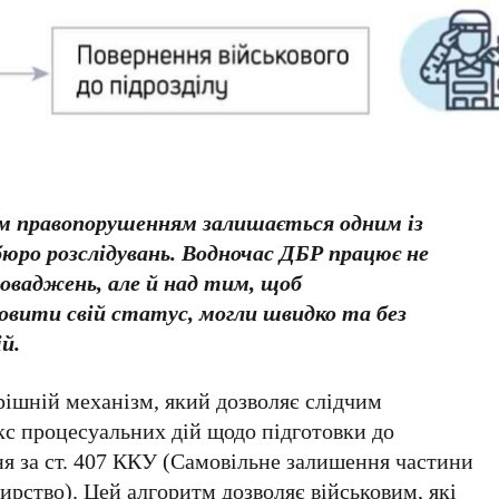
м правопорушенням залишається одним із
юро розслідувань. Водночас ДБР працює не
оваджень, але й над тим, щоб
новити свій статус, могли швидко та без
й.
рішній механізм, який дозволяє слідчим
кс процесуальних дій щодо підготовки до
я за ст. 407 ККУ (Самовільне залишення частини
тирство). Цей алгоритм дозволяє військовим, які