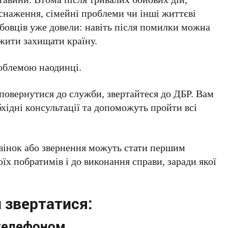
снаження, сімейні проблеми чи інші життєві
бовців уже довели: навіть після помилки можна
жити захищати країну.
облемою наодинці.
 повернутися до служби, звертайтеся до ДБР. Вам
бхідні консультації та допоможуть пройти всі
звінок або звернення можуть стати першим
оїх побратимів і до виконання справи, заради якої
 звертатися:
телефоном