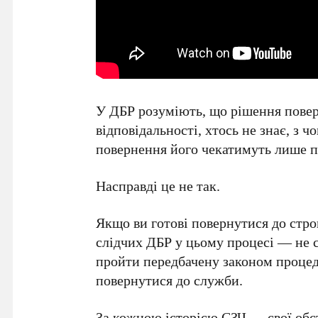
У ДБР розуміють, що рішення повер
відповідальності, хтось не знає, з ч
повернення його чекатимуть лише п
Насправді це не так.
Якщо ви готові повернутися до стро
слідчих ДБР у цьому процесі — не 
пройти передбачену законом процед
повернутися до служби.
За кожною історією СЗЧ — свої обс