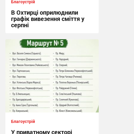
Благоустрій
В Охтирці оприлюднили
графік вивезення сміття у
серпні
21:08, 2.08.2026
Благоустрій
У приватному секторі