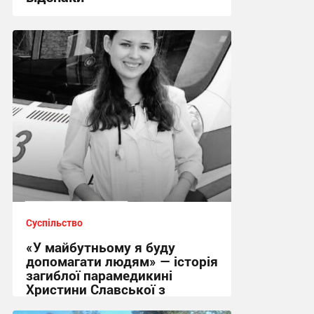
17:09 вчора
Суспільство
«У майбутньому я буду
допомагати людям» — історія
загиблої парамедикині
Христини Славської з
Сумщини