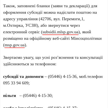
Також, заповнені бланки (заяви та декларації) для
оформлення субсидії можна надіслати поштою на
адресу управління (42706, вул. Перемоги,1,
м.Охтирка, УСЗН), або звернутися через
електронний сервіс (
subsidii.mlsp.gov.ua
), який
розміщено на офіційному веб-сайті Мінсоцполітики
(
msp.gov.ua
).
Звертаємо увагу, що усні роз’яснення та консультації
здійснюються за телефоном:
субсидії та допомоги
– (05446) 4-15-36, моб.телефон
095 33 94 609;
пільги
– (05446) 4-15-30;
особи з інвалідністю
– (05446) 4-15-37;