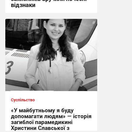
відзнаки
17:09 вчора
Суспільство
«У майбутньому я буду
допомагати людям» — історія
загиблої парамедикині
Христини Славської з