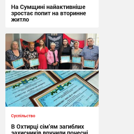
На Сумщині найактивніше
зростає попит на вторинне
житло
11:10 сьогодні
Суспільство
В Охтирці сім’ям загиблих
захисників вручили почесні