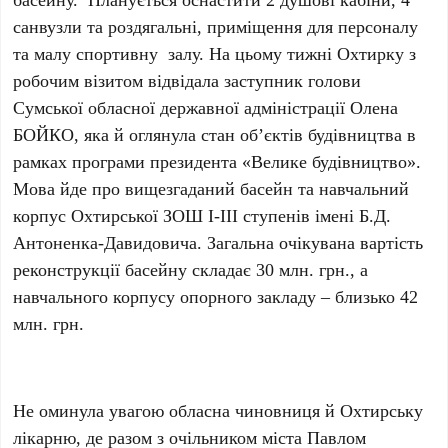
санвузли та роздягальні, приміщення для персоналу
та малу спортивну залу. На цьому тижні Охтирку з
робочим візитом відвідала заступник голови
Сумської обласної державної адміністрації Олена
БОЙКО, яка й оглянула стан об’єктів будівництва в
рамках програми президента «Велике будівництво».
Мова йде про вищезгаданий басейн та навчальний
корпус Охтирської ЗОШ І-ІІІ ступенів імені Б.Д.
Антоненка-Давидовича. Загальна очікувана вартість
реконструкції басейну складає 30 млн. грн., а
навчального корпусу опорного закладу – близько 42
млн. грн.
Не оминула увагою обласна чиновниця й Охтирську
лікарню, де разом з очільником міста Павлом