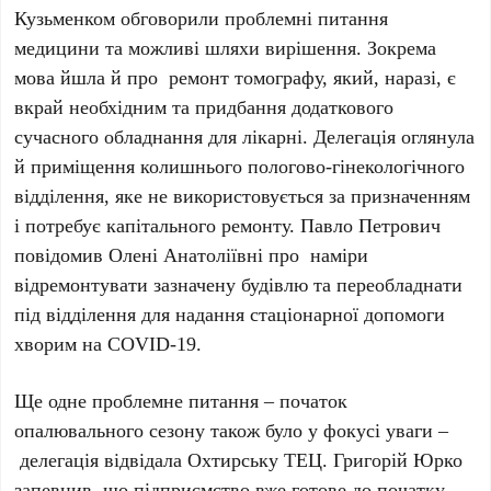
Кузьменком обговорили проблемні питання
медицини та можливі шляхи вирішення. Зокрема
мова йшла й про ремонт томографу, який, наразі, є
вкрай необхідним та придбання додаткового
сучасного обладнання для лікарні. Делегація оглянула
й приміщення колишнього пологово-гінекологічного
відділення, яке не використовується за призначенням
і потребує капітального ремонту. Павло Петрович
повідомив Олені Анатоліївні про наміри
відремонтувати зазначену будівлю та переобладнати
під відділення для надання стаціонарної допомоги
хворим на COVID-19.
Ще одне проблемне питання – початок
опалювального сезону також було у фокусі уваги –
делегація відвідала Охтирську ТЕЦ. Григорій Юрко
запевнив, що підприємство вже готове до початку