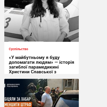
Суспільство
«У майбутньому я буду
допомагати людям» — історія
загиблої парамедикині
Христини Славської з
Сумщини
21:32 вчора