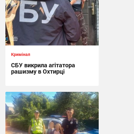
Кримінал
СБУ викрила агітатора
рашизму в Охтирці
13:34 вчора