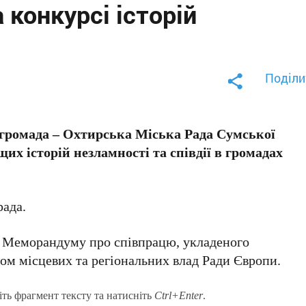
 конкурсі історій
Поділи
громада – Охтирська Міська Рада Сумської
их історій незламності та співдії в громадах
рада.
х Меморандуму про співпрацю, укладеного
ом місцевих та регіональних влад Ради Європи.
іть фрагмент тексту та натисніть
Ctrl+Enter
.