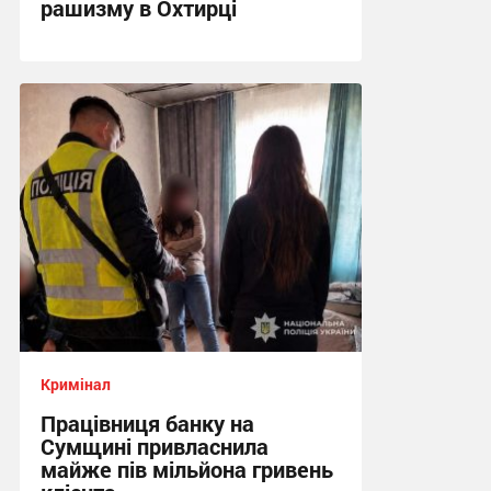
рашизму в Охтирці
13:34 сьогодні
Кримінал
Працівниця банку на
Сумщині привласнила
майже пів мільйона гривень