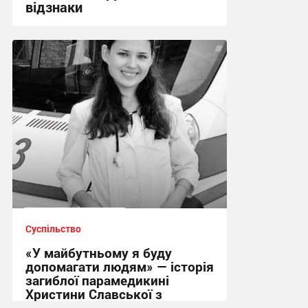
відзнаки
17:09 вчора
Суспільство
«У майбутньому я буду
допомагати людям» — історія
загиблої парамедикині
Христини Славської з
Сумщини