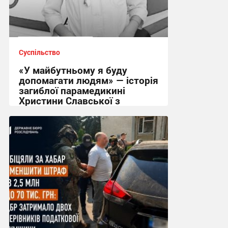
Суспільство
«У майбутньому я буду
допомагати людям» — історія
загиблої парамедикині
Христини Славської з
Сумщини
21:32 вчора