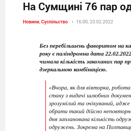
На Сумщині 76 пар о
Новини
,
Суспільство
16:00, 23.02.2022
Без перебільшень фаворитом на ка
року є паліндромна дата 22.02.202
чимала кількість закоханих пар п
дзеркальною комбінацією.
«Вчора, як для вівторка, робота
стану з видачі шлюбних докумен
зрозумілий та очікуваний, адже
обрати такий дійсно неповторн
дня запланована кількість одру
одружень. Зокрема на Полтавщин