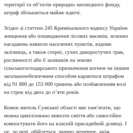
території та об’єктів природно заповідного фонду,
штраф збільшиться майже вдвічі.
Згідно зі статтею 245 Кримінального кодексу України
знищення або пошкодження лісових масивів, зелених
насаджень навколо населених пунктів, вздовж
залізниць, а також стерні, сухих дикоростучих трав,
рослинності або її залишків на землях
сільськогосподарського призначення вогнем чи іншим
загальнонебезпечним способом караються штрафом
від 91 800 до 153 000 гривень або позбавленням волі
на строк від двох до п’яти років.
Кожен житель Сумської області має пам’ятати, що
можна цивілізовано вивезти сміття або самостійно
компостувати його на власній присадибній ділянці. І
це, до речі, обійдеться значно дешевше, аніж