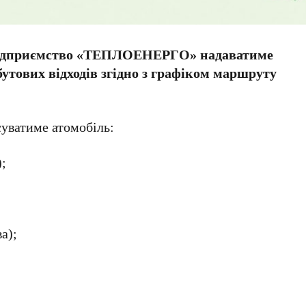
 підприємство «ТЕПЛОЕНЕРГО» надаватиме
утових відходів згідно з графіком маршруту
суватиме атомобіль:
);
а);