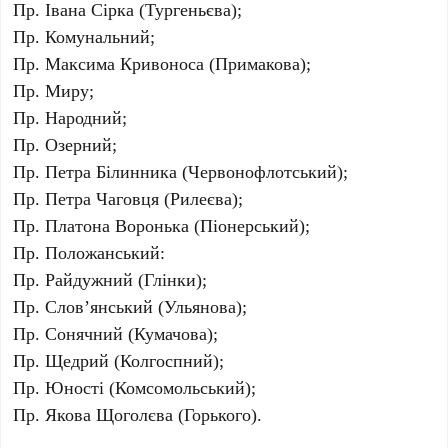
Пр. Івана Сірка (Тургеньєва);
Пр. Комунальний;
Пр. Максима Кривоноса (Примакова);
Пр. Миру;
Пр. Народний;
Пр. Озерний;
Пр. Петра Білинника (Червонофлотський);
Пр. Петра Чаговця (Рилеєва);
Пр. Платона Воронька (Піонерський);
Пр. Положанський:
Пр. Райдужний (Глінки);
Пр. Слов’янський (Ульянова);
Пр. Сонячний (Кумачова);
Пр. Щедрий (Колгоспний);
Пр. Юності (Комсомольський);
Пр. Якова Щоголєва (Горького).