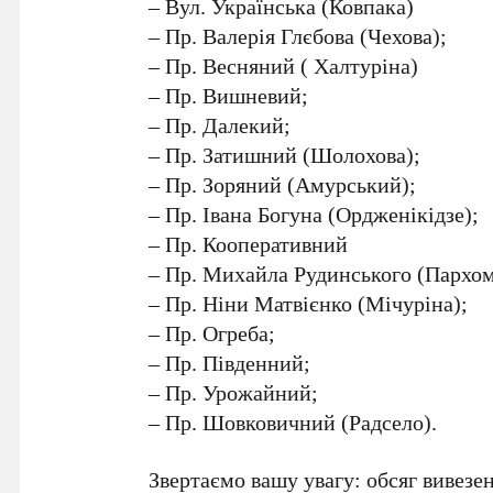
– Вул. Українська (Ковпака)
– Пр. Валерія Глєбова (Чехова);
– Пр. Весняний ( Халтуріна)
– Пр. Вишневий;
– Пр. Далекий;
– Пр. Затишний (Шолохова);
– Пр. Зоряний (Амурський);
– Пр. Івана Богуна (Ордженікідзе);
– Пр. Кооперативний
– Пр. Михайла Рудинського (Пархо
– Пр. Ніни Матвієнко (Мічуріна);
– Пр. Огреба;
– Пр. Південний;
– Пр. Урожайний;
– Пр. Шовковичний (Радсело).
Звертаємо вашу увагу: обсяг вивезен