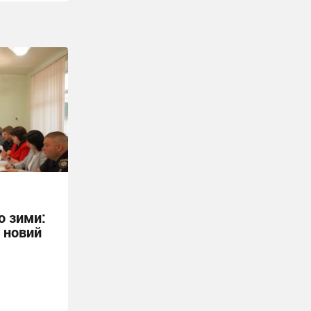
о зими:
 новий