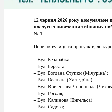
12 червня 2026 року комунальн
послуги з вивезення змішаних поб
№ 1.
Перелік вулиць та провулків, де кур
– Вул. Бездрабка;
– Вул. Береста
– Вул. Богдана Ступки (Мічуріна);
– Вул. Весняна (Халтуріна);
– Вул. В’ячеслава Чорновола (Чехов
– Вул. Гоголя;
– Вул. Калинова (Енгельса);
– Вул. Садова;