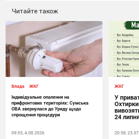
Читайте також
Влада
ЖКГ
ЖКГ
У прива
Індивідуальне опалення на
прифронтових територіях: Сумська
Охтирки
ОВА звернулася до Уряду щодо
вивозять
спрощення процедури
24 липн
09:03, 4.08.2026
20:58, 23.0