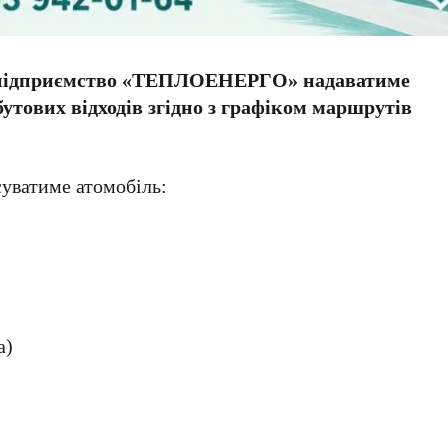
е підприємство «ТЕПЛОЕНЕРГО» надаватиме
утових відходів згідно з графіком маршрутів
суватиме атомобіль:
а)