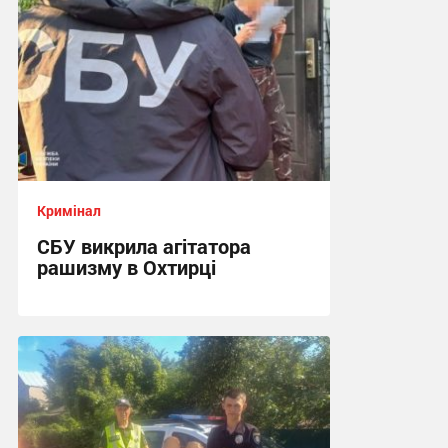
Кримінал
СБУ викрила агітатора
рашизму в Охтирці
13:34 вчора