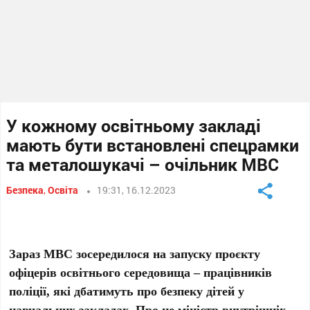
У кожному освітньому закладі
мають бути встановлені спецрамки
та металошукачі – очільник МВС
Безпека
,
Освіта
19:31, 16.12.2023
Зараз МВС зосередилося на запуску проєкту
офіцерів освітнього середовища – працівників
поліції, які дбатимуть про безпеку дітей у
навчальних закладах. Про це міністр внутрішніх