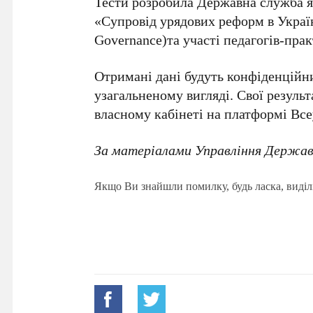
Тести розробила Державна служба я
«Супровід урядових реформ в Україн
Governance)та участі педагогів-прак
Отримані дані будуть конфіденцій
узагальненому вигляді. Свої резуль
власному кабінеті на платформі Вс
За матеріалами Управління Державн
Якщо Ви знайшли помилку, будь ласка, виділ