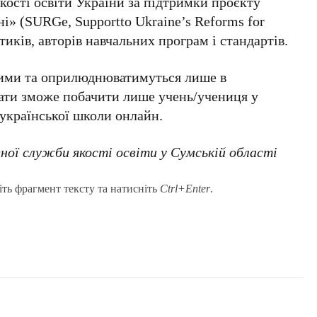
кості освіти України за підтримки проєкту
і» (SURGe, Supportto Ukraine’s Reforms for
тиків, авторів навчальних програм і стандартів.
ними та оприлюднюватимуться лише в
тати зможе побачити лише учень/учениця у
еукраїнської школи онлайн.
ої служби якості освіти у Сумській області
іть фрагмент тексту та натисніть
Ctrl+Enter
.