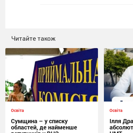
Читайте також
Освіта
Освіта
Сумщина – у списку
Ілля Др
областей, де найменше
абсолют