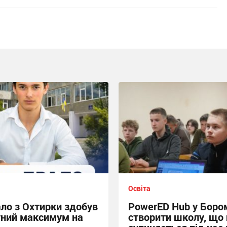
Освіта
ало з Охтирки здобув
PowerED Hub у Бором
ний максимум на
створити школу, що 