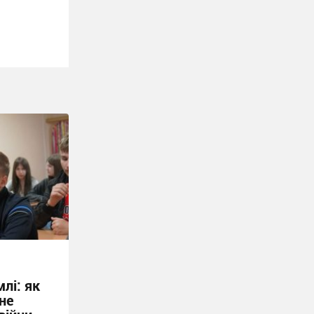
лі: як
не