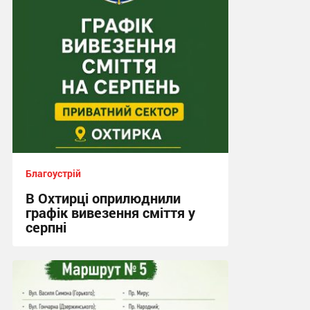
Благоустрій
В Охтирці оприлюднили
графік вивезення сміття у
серпні
21:08, 2.08.2026