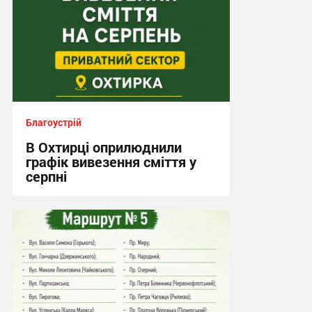
Благоустрій
В Охтирці оприлюднили
графік вивезення сміття у
серпні
21:08, 2.08.2026