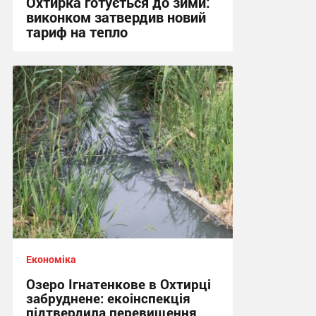
Охтирка готується до зими:
виконком затвердив новий
тариф на тепло
18:57, 22.07.2026
Економіка
Озеро Ігнатенкове в Охтирці
забруднене: екоінспекція
підтвердила перевищення