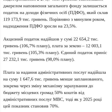
джерелом наповнення загального фонду залишається
податок на доходи фізичних осіб (ПДФО)
, який склав
119 173,9 тис. гривень
. Порівняно з минулим роком,
надходження ПДФО зросли на 23,5%.
Акцизний податок
надійшов у сумі
22 654,2 тис.
гривень
(106,7% плану),
плата за землю
–
12 003,1
тис. гривень
(105,3% плану).
Єдиний податок
приніс
27 232,1 тис. гривень
(98,0% плану).
Плата за надання адміністративних послуг
надійшла
на суму
1 647,6 тис. гривень
менше запланованого,
зокрема через зміну механізму зарахування до
бюджету місцевих громад 50% коштів від
адміністративних послуг МВС, тоді як у 2025 році
цей показник становив 70%.