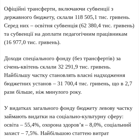
Офіційні трансферти
, включаючи субвенції з
державного бюджету, склали
118 505,1 тис. гривень
.
Серед них – освітня субвенція (
62 380,4 тис. гривень
)
та субвенції на доплати педагогічним працівникам
(
16 977,0 тис. гривень
).
Доходи спеціального фонду
(без трансфертів) за
січень-квітень склали
32 291,9 тис. гривень
.
Найбільшу частку становлять
власні надходження
бюджетних установ
–
31 700,4 тис. гривень
, що в 2,7
рази більше, ніж минулого року.
У видатках загального фонду бюджету левову частку
займають видатки на
соціально-культурну сферу
:
освіта – 55,4%, охорона здоров’я – 8,0%, соціальний
захист – 7,5%. Найбільшою статтею витрат