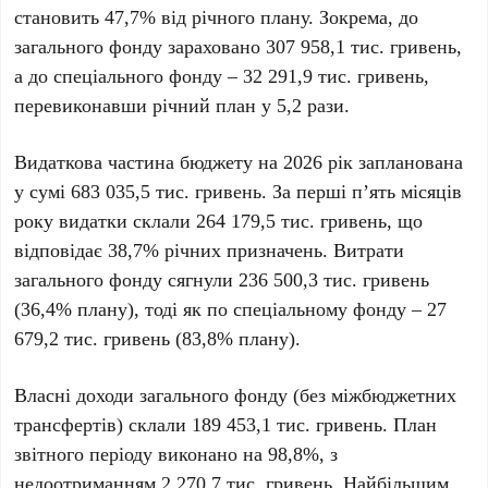
становить 47,7% від річного плану. Зокрема, до
загального фонду зараховано
307 958,1 тис. гривень
,
а до спеціального фонду –
32 291,9 тис. гривень
,
перевиконавши річний план у 5,2 рази.
Видаткова частина бюджету на 2026 рік запланована
у сумі
683 035,5 тис. гривень
. За перші п’ять місяців
року видатки склали
264 179,5 тис. гривень
, що
відповідає 38,7% річних призначень. Витрати
загального фонду сягнули
236 500,3 тис. гривень
(36,4% плану), тоді як по спеціальному фонду –
27
679,2 тис. гривень
(83,8% плану).
Власні доходи
загального фонду (без міжбюджетних
трансфертів) склали
189 453,1 тис. гривень
. План
звітного періоду виконано на 98,8%, з
недоотриманням
2 270,7 тис. гривень
. Найбільшим