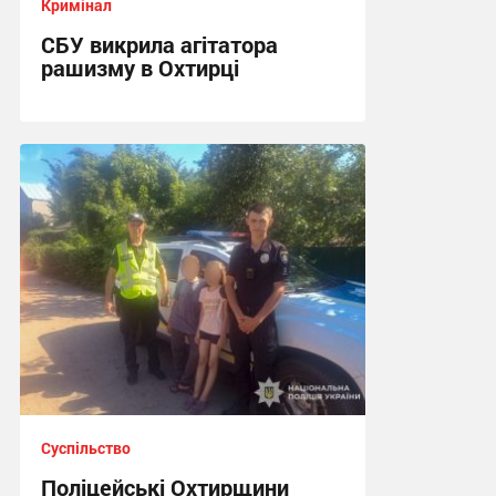
Кримінал
СБУ викрила агітатора
рашизму в Охтирці
13:34 вчора
Суспільство
Поліцейські Охтирщини