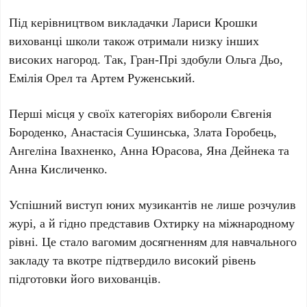
Під керівництвом викладачки
Лариси Крошки
вихованці школи також отримали низку інших
високих нагород. Так,
Гран-Прі
здобули
Ольга Дьо
,
Емілія Орел
та
Артем Руженський
.
Перші місця у своїх категоріях вибороли
Євгенія
Бороденко
,
Анастасія Сушинська
,
Злата Горобець
,
Ангеліна Івахненко
,
Анна Юрасова
,
Яна Дейнека
та
Анна Кисличенко
.
Успішний виступ юних музикантів не лише розчулив
журі, а й гідно представив
Охтирку
на міжнародному
рівні. Це стало вагомим досягненням для навчального
закладу та вкотре підтвердило високий рівень
підготовки його вихованців.