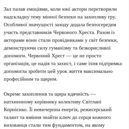
Зал палав емоціями, коли юні актори перетворили
надскладну тему мінної безпеки на захопливу гру.
Особливої значущості заходу додала безпосередня
участь представників Червоного Хреста. Разом із
акторами вони стали провідниками у світ безпеки,
демонструючи силу гуманізму та безкорисливої
допомоги. Червоний Хрест — це не просто
організація, це надія та захист, і саме їхня підтримка
допомогла зробити цей урок життя максимально
професійним та щирим.
Окреме захоплення та щира вдячність —
натхненному керівнику колективу Світлані
Корнієнко. Її невичерпна енергія, режисерський
талант та вміння знайти ключ до серця кожного
вихованця стали тим фундаментом, на якому