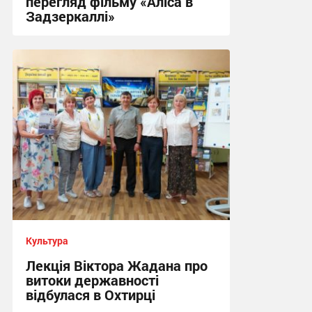
перегляд фільму «Аліса в
Задзеркаллі»
13:56, 17.07.2026
Культура
Лекція Віктора Жадана про
витоки державності
відбулася в Охтирці