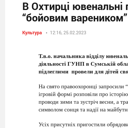
В Охтирці ювенальні 
“бойовим вареником”
Культура
12:16, 25.02.2023
Т.в.о. начальника відділу ювенал
діяльності ГУНП в Сумській облас
підлеглими провели для дітей свя
На свято правоохоронці запросили 
ігровій формі розповіли про історію
проводи зими та зустріч весни, а тр
символом сонця та надії на майбутн
Усіх присутніх пригостили обрядо