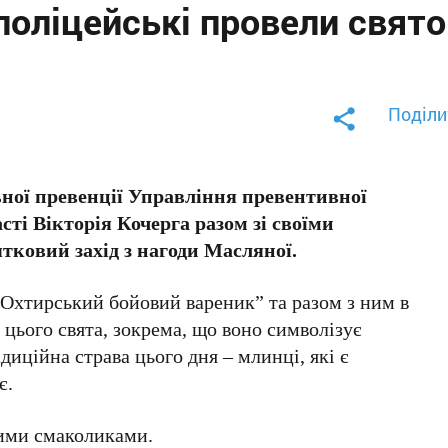
поліцейські провели свято
Поділи
ьної превенції Управління превентивної
ті Вікторія Кочерга разом зі своїми
тковий захід з нагоди Масляної.
“Охтирський бойовий вареник” та разом з ним в
 цього свята, зокрема, що воно символізує
адиційна страва цього дня – млинці, які є
є.
вими смаколиками.