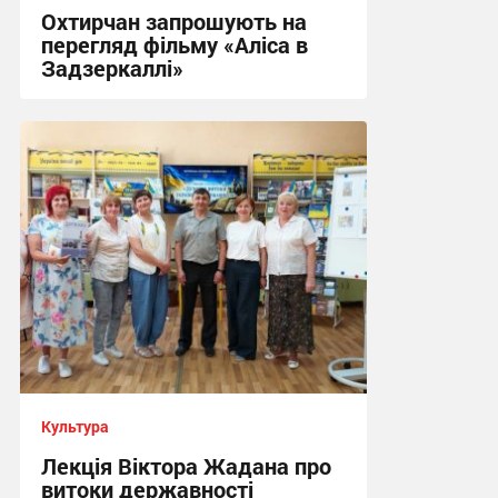
Охтирчан запрошують на
перегляд фільму «Аліса в
Задзеркаллі»
13:56, 17.07.2026
Культура
Лекція Віктора Жадана про
витоки державності