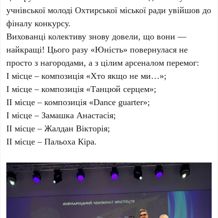
учнівської молоді Охтирської міської ради увійшов до
фіналу конкурсу.
Вихованці колективу знову довели, що вони —
найкращі! Цього разу «Юність» повернулася не
просто з нагородами, а з цілим арсеналом перемог:
І місце – композиція «Хто якщо не ми…»;
І місце – композиція «Танцюй серцем»;
ІІ місце – композиція «Dance guarter»;
І місце – Замашка Анастасія;
ІІ місце – Жалдан Вікторія;
ІІ місце – Пальоха Кіра.