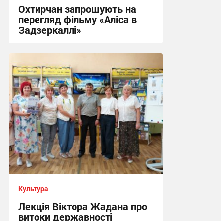
Охтирчан запрошують на
перегляд фільму «Аліса в
Задзеркаллі»
13:56, 17.07.2026
Культура
Лекція Віктора Жадана про
витоки державності