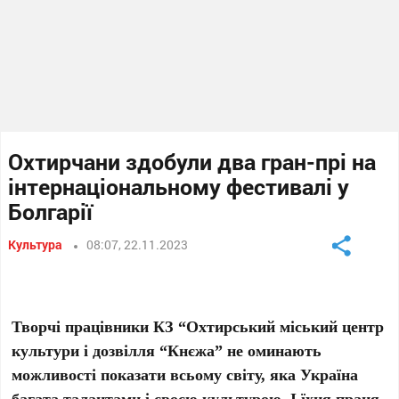
Охтирчани здобули два гран-прі на
інтернаціональному фестивалі у
Болгарії
Культура
08:07, 22.11.2023
Творчі працівники КЗ “Охтирський міський центр
культури і дозвілля “Кнєжа” не оминають
можливості показати всьому світу, яка Україна
багата талантами і своєю культурою. І їхня праця