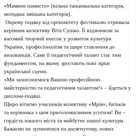
«Мамине намисто» (вільна танцювальна категорія,
молодша змішана категорія).
Окрему подяку від оргкомітету фестивалю отримала
керівник колективу Віта Сушко. Її відзначили за
вагомий творчий внесок у розвиток культури
України, професіоналізм та щире ставлення до
вихованців. Саме її педагогічний талант стає тим
фундаментом, на якому зростають нові зірки
української сцени.
«Ми захоплюємося Вашою професійною
майстерністю та педагогічним талантом!» – йдеться у
дипломі-подяці.
Щиро вітаємо учасників колективу «Мрія», батьків
та керівника з цим приголомшливим успіхом! Ви –
гордість нашого міста та майбутнє нашої культури.
Бажаємо не зупинятися на досягнутому, нових