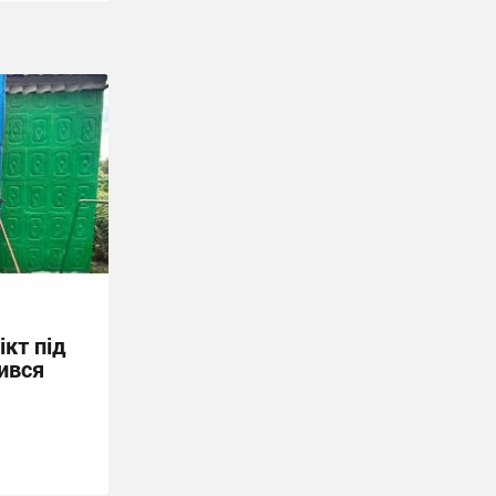
кт під
ився