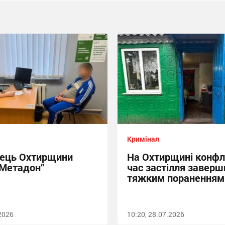
Кримінал
ець Охтирщини
На Охтирщині конфлі
“Метадон”
час застілля заверш
тяжким пораненням
.2026
10:20, 28.07.2026