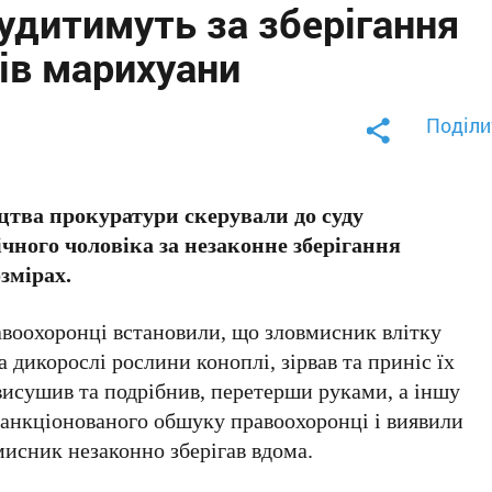
дитимуть за зберігання
ів марихуани
Поділи
цтва прокуратури скерували до суду
чного чоловіка за незаконне зберігання
змірах.
авоохоронці встановили, що зловмисник влітку
 дикорослі рослини коноплі, зірвав та приніс їх
висушив та подрібнив, перетерши руками, а іншу
санкціонованого обшуку правоохоронці і виявили
мисник незаконно зберігав вдома.