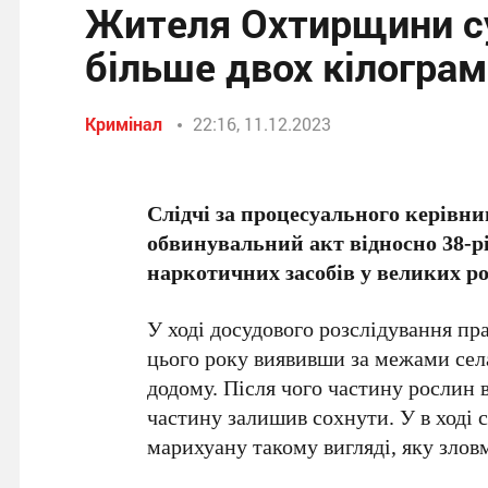
Жителя Охтирщини су
більше двох кілограм
Кримінал
22:16, 11.12.2023
Слідчі за процесуального керівни
обвинувальний акт відносно 38-рі
наркотичних засобів у великих ро
У ході досудового розслідування пр
цього року виявивши за межами села
додому. Після чого частину рослин 
частину залишив сохнути. У в ході 
марихуану такому вигляді, яку злов