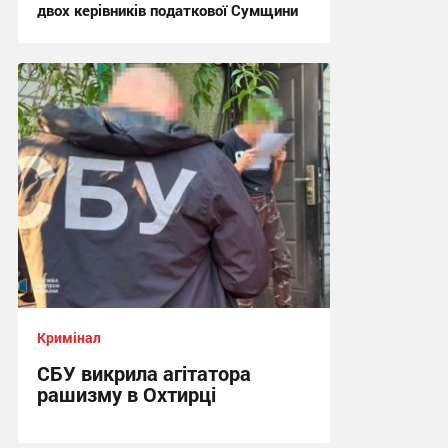
двох керівників податкової Сумщини
17:42 сьогодні
Кримінал
СБУ викрила агітатора
рашизму в Охтирці