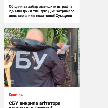
Обіцяли за хабар зменшити штраф із
2,5 млн до 70 тис. грн: ДБР затримало
двох керівників податкової Сумщини
17:42, 6.08.2026
Кримінал
СБУ викрила агітатора