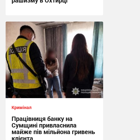
рашизму в Охтирці
13:34, 6.08.2026
Кримінал
Працівниця банку на
Сумщині привласнила
майже пів мільйона гривень
клієнта