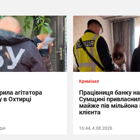
Кримінал
рила агітатора
Працівниця банку на
 в Охтирці
Сумщині привласни
майже пів мільйона
клієнта
дні
16:44, 4.08.2026