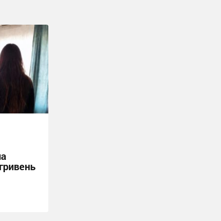
ла
 гривень