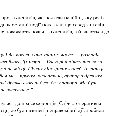
про захисників, які полягли на війні, яку росія
днак останні події показали, що серед жителів
 не поважають подвиг захисників, а й вдаються до
 і до могили сина ходимо часто, – розповів
агиблого Дмитра. – Ввечері в п`ятницю, коли
ло на місці. Ніяких підозрілих людей. А зранку
обачили – кругом натоптано, прапор з древком
илі древко взагалі було без прапора. Ми були
не заслуговує”.
нулася до правоохоронців. Слідчо-оперативна
сць, де були вчинені неправомірні дії, зробила