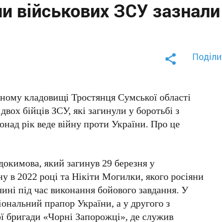
ли військових ЗСУ зазнали
Поділи
ьному кладовищі Тростянця Сумської області
вох бійців ЗСУ, які загинули у боротьбі з
над рік веде війну проти України. Про це
окимова, який загинув 29 березня у
ну в 2022 році та Нікіти Могилки, якого росіяни
ині під час виконання бойового завдання. У
іональний прапор України, а у другого з
ої бригади «Чорні Запорожці», де служив