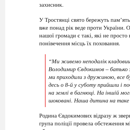
захисник.
У Тростянці свято бережуть пам’ять 
вже понад рік веде проти України. О
нашої громади є такі, які не просто
понівечення місць їх поховання.
“Ми живемо неподалік кладовища
Володимир Євдокимов – батько з
ми приходили з дружиною, все бу
десь о 8-й у суботу прийшли і п
на землі в багнюці. На іншій мог
шоковані. Наша дитина на таке 
Родина Євдокимових відразу ж звер
група поліції провела обстеження мі