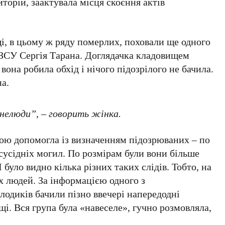
торій, заактувала місця скоєння актів
і, в цьому ж ряду померлих, поховали ще одного
 ЗСУ Сергія Тарана. Доглядачка кладовищем
вона робила обхід і нічого підозрілого не бачила.
на.
нелюди”, – говорить жінка.
ою допомогла із визначенням підозрюваних – по
 сусідніх могил. По розмірам були вони більше
І було видно кілька різних таких слідів. Тобто, на
х людей. За інформацією одного з
олодиків бачили пізно ввечері напередодні
щі. Вся група була «навеселе», гучно розмовляла,