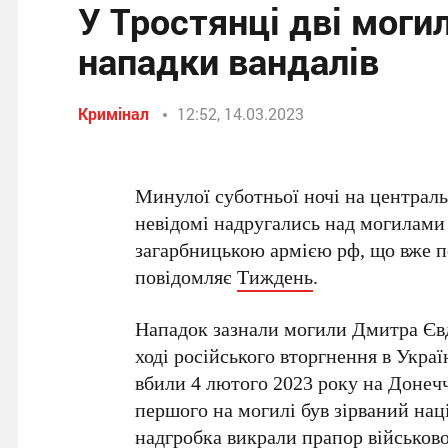
У Тростянці дві моги
нападки вандалів
Кримінал
12:52, 14.03.2023
Минулої суботньої ночі на централ
невідомі надругались над могилами д
загарбницькою армією рф, що вже по
повідомляє
Тиждень
.
Нападок зазнали могили Дмитра Євд
ході російського вторгнення в Украї
вбили 4 лютого 2023 року на Донечч
першого на могилі був зірваний нац
надгробка викрали прапор військов