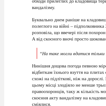
обходи прилеглих до кладовища тери
вандалізму.
Буквально днем раніше на кладовищ
полеглого на війні – підполковника
розповіла, що ввечері після похорон 
А від скоєного вночі просто шокова
“На таке могли вдатися тільки 
Нинішня дощова погода певною мір
відбиткам їхнього взуття на плитах
схожі на підліткові, ніж на дорослі. 
цьому місці злодіяло не менше трьо
правоохоронців, таку ж кількість м
скоєння акту вандалізму на кладови
сміялися.