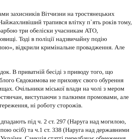
лами захисників Вітчизни на тростянецьких
Найжахливіший трапився влітку п`ять років тому,
арбою три обеліски учасникам АТО,
вищі. Тоді в поліції надзвичайну подію
илою», відкрили кримінальне провадження. Але
ок. В приватній бесіді з приводу того, що
иблого Євдокимова не приховує свого обурення
ищах. Очільники міської влади на чолі з мером
ростянчан, виступаючи з палкими промовами, але
тереження, ні роботу сторожів.
дпадають під ч. 2 ст. 297 (Наруга над могилою,
ою осіб) та ч.1 ст. 338 (Наруга над державними
України. Санкція статті передбачає обмеження