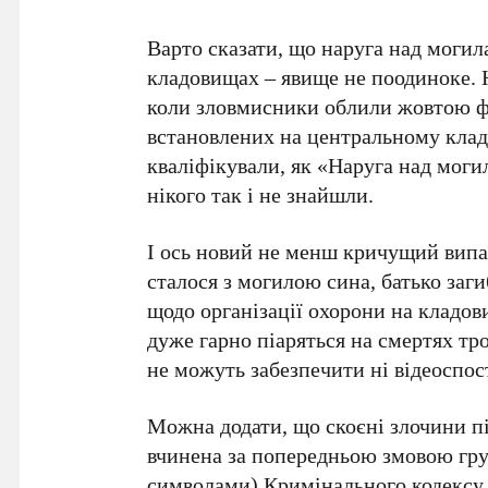
Варто сказати, що наруга над моги
кладовищах – явище не поодиноке. 
коли зловмисники облили жовтою ф
встановлених на центральному кладо
кваліфікували, як «Наруга над мог
нікого так і не знайшли.
І ось новий не менш кричущий випад
сталося з могилою сина, батько заг
щодо організації охорони на кладов
дуже гарно піаряться на смертях т
не можуть забезпечити ні відеоспос
Можна додати, що скоєні злочини пі
вчинена за попередньою змовою груп
символами) Кримінального кодексу 