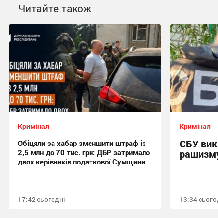
Читайте також
Кримінал
Кримінал
СБУ вик
Обіцяли за хабар зменшити штраф із
2,5 млн до 70 тис. грн: ДБР затримало
рашизму
двох керівників податкової Сумщини
17:42 сьогодні
13:34 сього