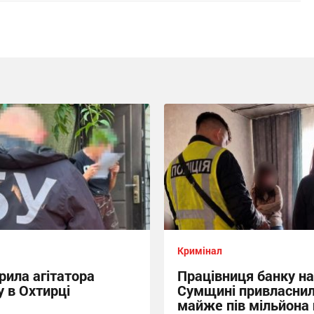
Кримінал
рила агітатора
Працівниця банку на
 в Охтирці
Сумщині привласни
майже пів мільйона