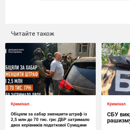
Читайте також
Кримінал
Кримінал
СБУ вик
Обіцяли за хабар зменшити штраф із
2,5 млн до 70 тис. грн: ДБР затримало
рашизму
двох керівників податкової Сумщини