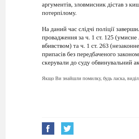
аргументів, зловмисник дістав з ки
потерпілому.
На даний час слідчі поліції заверш
провадження за ч. 1 ст. 125 (умисне 
вбивством) та ч. 1 ст. 263 (незакон
припасів без передбаченого законом
скерували до суду обвинувальний ак
Якщо Ви знайшли помилку, будь ласка, виділ