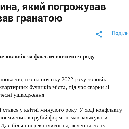
ина, який погрожував
вав гранатою
Поділи
е чоловік за фактом вчинення ряду
ановлено, що на початку 2022 року чоловік,
квартирних будинків міста, під час сварки зі
лесні ушкодження.
 стався у квітні минулого року. У ході конфлакту
ловмисник в грубій формі почав залякувати
 Для більш переконливого доведення своїх