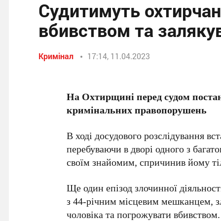
Судитимуть охтирчан
вбивством та заляку
Кримінал
17:14, 11.04.2023
На Охтирщині перед судом постан
кримінальних правопорушень
В ході досудового розслідування вст
перебуваючи в дворі одного з багато
своїм знайомим, спричинив йому ті
Ще один епізод злочинної діяльності
з 44-річним місцевим мешканцем, з
чоловіка та погрожувати вбивством.