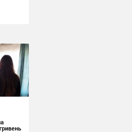
ла
 гривень