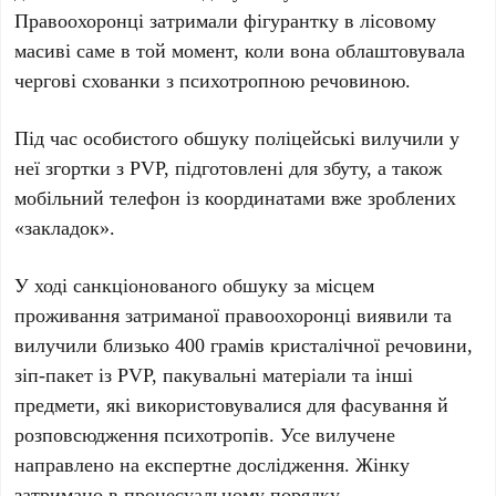
Правоохоронці затримали фігурантку в лісовому
масиві саме в той момент, коли вона облаштовувала
чергові схованки з психотропною речовиною.
Під час особистого обшуку поліцейські вилучили у
неї згортки з PVP, підготовлені для збуту, а також
мобільний телефон із координатами вже зроблених
«закладок».
У ході санкціонованого обшуку за місцем
проживання затриманої правоохоронці виявили та
вилучили близько 400 грамів кристалічної речовини,
зіп-пакет із PVP, пакувальні матеріали та інші
предмети, які використовувалися для фасування й
розповсюдження психотропів. Усе вилучене
направлено на експертне дослідження. Жінку
затримано в процесуальному порядку.