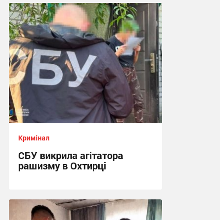
Кримінал
СБУ викрила агітатора
рашизму в Охтирці
13:34 сьогодні