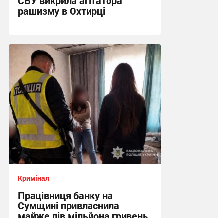
СБУ викрила агітатора
рашизму в Охтирці
13:34, 6.08.2026
Кримінал
Працівниця банку на
Сумщині привласнила
майже пів мільйона гривень