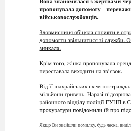
Вона знайомилася з жертвами чере
пропонувала допомогу – переваж
військовослужбовців.
Зловмисниця обіцяла сприяти в отри
допомогти звільнитися зі служби. 
зникала.
Крім того, жінка пропонувала оренд
переставала виходити на зв’язок.
Від її шахрайських схем постражда
мільйони гривень. Наразі підозрюва
районного відділу поліції ГУНП в 
прокуратури повідомили їй про підо
Якщо Ви знайшли помилку, будь ласка, виділ