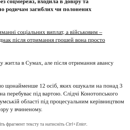
з соцмережі, входила в довіру та
но родичам загиблих чи полонених
манні соціальних виплат, а військовим –
Однак після отримання грошей вона просто
у житла в Сумах, але після отримання авансу
ло щонайменше 12 осіб, яких ошукали на понад 3
на перебуває під вартою. Слідчі Конотопського
Сумській області під процесуальним керівництвом
зру у вчиненому.
іть фрагмент тексту та натисніть
Ctrl+Enter
.