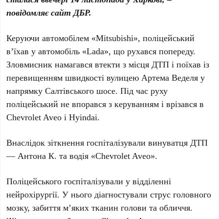
повідомляє сайт ДБР.
Керуючи автомобілем «Mitsubishi», поліцейський
в’їхав у автомобіль «Lada», що рухався попереду.
Зловмисник намагався втекти з місця ДТП і поїхав із
перевищенням швидкості вулицею Артема Веделя у
напрямку Салтівського шосе. Під час руху
поліцейський не впорався з керуванням і врізався в
Chevrolet Aveo і Hyindai.
Внаслідок зіткнення госпіталізували винуватця ДТП
— Антона К. та водія «Chevrolet Aveo».
Поліцейського госпіталізували у відділенні
нейрохірургії. У нього діагностували струс головного
мозку, забиття м’яких тканин голови та обличчя.